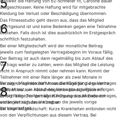
5
insoweit die Haftung von b2-schneller fit, Caroline Bauer
ausgeschlossen. Keine Haftung wird für mitgebrachte
Kleidung bei Verlust oder Beschädigung übernommen.
Das Fitnessstudio geht davon aus, dass das Mitglied
6
sportgesund ist und keine Bedenken gegen eine Teilnahme
bestehen. Falls doch ist dies ausdrücklich im Erstgespräch
schriftlich festzuhalten.
Bei einer Mitgliedschaft wird der monatliche Beitrag
jeweils zum festgelegten Vertragsbeginn im Voraus fällig.
Der Beitrag ist auch dann regelmäßig bis zum Ablauf des
7
Vertrags weiter zu zahlen, wenn das Mitglied die Leistung
nicht in Anspruch nimmt oder nehmen kann. Kommt der
Teilnehmer mit einer Rate länger als zwei Monate in
Bei einer Mitgliedschaft muss die Kündigung des Vertrages
Verzug, so werden die Monatsbeiträge für die gesamte
8
einen Monat vor Ablauf des Vertrages schriftlich erfolgen.
Laufzeit bis zum nächstmöglichen Kündigungstermin
Erfolgt keine fristgemäße Kündigung des Monatsvertrages,
sofort fällig. Der Vertrag ist frühestens zum Ende der
verlängert sich der Vertrag um die jeweils vorige
ersten Vertragsdauer kündbar.
Vertragslaufzeit.
Bei einer Mitgliedschaft: Kurze Krankheiten entbinden nicht
von den Verpflichtungen aus diesem Vertrag. Bei