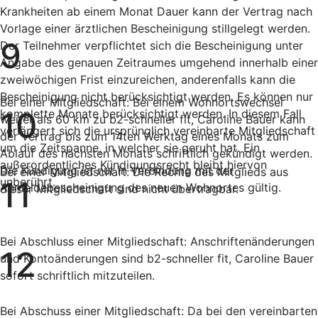
Krankheiten ab einem Monat Dauer kann der Vertrag nach
Vorlage einer ärztlichen Bescheinigung stillgelegt werden.
9
Der Teilnehmer verpflichtet sich die Bescheinigung unter
Angabe des genauen Zeitraumes umgehend innerhalb einer
zweiwöchigen Frist einzureichen, anderenfalls kann die
Bescheinigung nicht berücksichtigt werden. Es können nur
Bei einer Mitgliedschaft: Bei einem Wohnortswechsel
10
komplette Monate berücksichtigt werden. In diesem Fall
weiter als 60 km zu b2-schneller fit, Caroline Bauer kann
verlängert sich die ursprünglich vereinbarte Mitgliedschaft
der Vertrag bis zum 14ten Werktag eines Monats zum
um die Zeitspanne, in welcher sie geruht hat. Ein
Ablauf des nächsten Monats schriftlich gekündigt werden.
außerordentliches Kündigungsrecht bleibt hiervon
Die Kündigung ist nur in Verbindung mit der
Bei einer Mitgliedschaft: Die Rechte des Mitglieds aus
unberührt.
11
Anmeldebescheinigung des neuen Wohnortes gültig.
dieser Mitgliedschaft sind nicht übertragbar.
Bei Abschluss einer Mitgliedschaft: Anschriftenänderungen
12
und Kontoänderungen sind b2-schneller fit, Caroline Bauer
sofort schriftlich mitzuteilen.
Bei Abschuss einer Mitgliedschaft: Da bei den vereinbarten