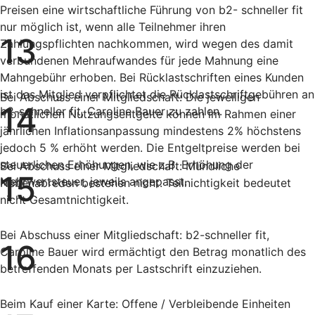
Preisen eine wirtschaftliche Führung von b2- schneller fit
nur möglich ist, wenn alle Teilnehmer ihren
13
Zahlungspflichten nachkommen, wird wegen des damit
verbundenen Mehraufwandes für jede Mahnung eine
Mahngebühr erhoben. Bei Rücklastschriften eines Kunden
ist das Mitglied verpflichtet die Rücklastschriftgebühren an
Bei Abschuss einer Mitgliedschaft: Die jeweiligen
14
b2-schneller fit, Caroline Bauer zu zahlen.
monatlichen Nutzungsentgelte können im Rahmen einer
jährlichen Inflationsanpassung mindestens 2% höchstens
jedoch 5 % erhöht werden. Die Entgeltpreise werden bei
steuerlichen Erhöhungen, wie z.B. Erhöhung der
Bei Abschuss einer Mitgliedschaft: Mündliche
15
Mehrwertsteuer, jeweils angepasst.
Nebenabreden bestehen nicht. Teilnichtigkeit bedeutet
nicht Gesamtnichtigkeit.
Bei Abschuss einer Mitgliedschaft: b2-schneller fit,
16
Caroline Bauer wird ermächtigt den Betrag monatlich des
betreffenden Monats per Lastschrift einzuziehen.
Beim Kauf einer Karte: Offene / Verbleibende Einheiten