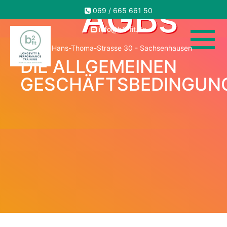
AGBs
069 / 665 661 50
info@b2-fit.de
Hans-Thoma-Strasse 30 - Sachsenhausen
DIE ALLGEMEINEN
GESCHÄFTSBEDINGUN